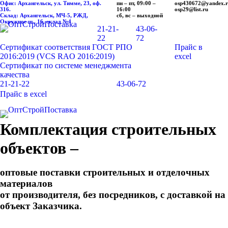
Офис: Архангельск, ул. Тимме, 23, оф.
пн – пт, 09:00 –
osp430672@yandex.
316.
16:00
osp29@list.ru
Склад: Архангельск, МЧ-5, РЖД,
сб, вс – выходной
Окружное ш., 16, склад №4
21-21-
43-06-
22
72
Сертификат соответствия ГОСТ РПО
Прайс в
2016:2019 (VCS RAO 2016:2019)
excel
Сертификат по системе менеджмента
качества
21-21-22
43-06-72
Прайс в excel
Комплектация строительных
объектов –
оптовые поставки строительных и отделочных
материалов
от производителя, без посредников, с доставкой на
объект Заказчика.