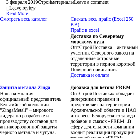
3 февраля 2019
Стройматериалы
Leave a comment
Leave review
Read More
Смотреть весь каталог
Скачать весь прайс (Excel 250
KB)
Прайс в excel
Доставка по Северному
морскому пути
ОптСтройПоставка – активный
участник Северного завоза на
отдаленные островные
территории в период короткой
Полярной навигации.
Доставка и оплата
Защита металла Zinga
Добавка для бетона FREM
Наша компания –
ОптСтройПоставка» обладает
официальный представитель
дилерскими правами и
Бельгийской компании
представляет на территории
"ZingaMetall" – мирового
Архангельской области и НАО
лидера по разработке и
интересы Белорусского завода
производству составов для
добавок и смазок «FREM».В
антикоррозионной защиты
сферу деятельности компании
черного металла и чугуна.
входит реализация продукции
торговой марки «FREM».