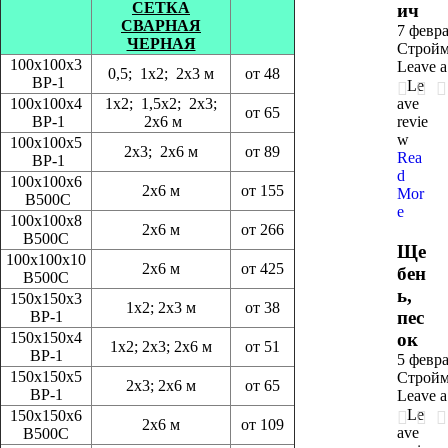
СЕТКА
ич
СВАРНАЯ
7 февра
ЧЕРНАЯ
Стройм
100х100х3
Leave 
0,5; 1х2; 2х3 м
от 48
ВР-1
Le
100х100х4
1х2; 1,5х2; 2х3;
ave
от 65
ВР-1
2х6 м
revie
w
100х100х5
2х3; 2х6 м
от 89
Rea
ВР-1
d
100х100х6
2х6 м
от 155
Mor
В500С
e
100х100х8
2х6 м
от 266
В500С
Ще
100х100х10
2х6 м
от 425
бен
В500С
ь,
150х150х3
1х2; 2х3 м
от 38
пес
ВР-1
150х150х4
ок
1х2; 2х3; 2х6 м
от 51
ВР-1
5 февра
150х150х5
Стройм
2х3; 2х6 м
от 65
ВР-1
Leave 
Le
150х150х6
2х6 м
от 109
ave
В500С