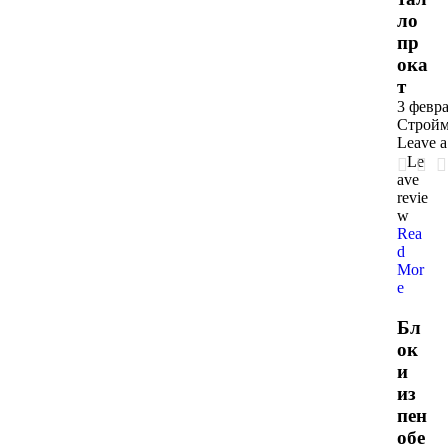
ло
пр
ока
т
3 февра
Стройм
Leave 
Le
ave
revie
w
Rea
d
Mor
e
Бл
ок
и
из
пен
обе