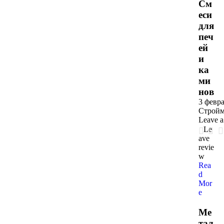
См
еси
для
печ
ей
и
ка
ми
нов
3 февра
Стройм
Leave 
Le
ave
revie
w
Rea
d
Mor
e
Ме
тал