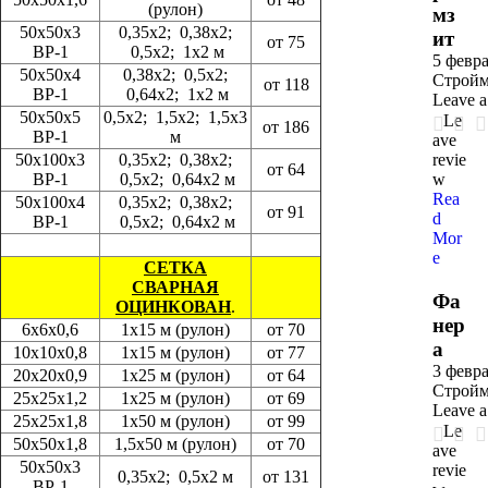
(рулон)
мз
50х50х3
0,35х2; 0,38х2;
ит
от 75
ВР-1
0,5х2; 1х2 м
5 февра
50х50х4
0,38х2; 0,5х2;
Стройм
от 118
ВР-1
0,64х2; 1х2 м
Leave 
50х50х5
0,5х2; 1,5х2; 1,5х3
Le
от 186
ВР-1
м
ave
50х100х3
0,35х2; 0,38х2;
revie
от 64
ВР-1
0,5х2; 0,64х2 м
w
Rea
50х100х4
0,35х2; 0,38х2;
от 91
d
ВР-1
0,5х2; 0,64х2 м
Mor
e
СЕТКА
СВАРНАЯ
Фа
ОЦИНКОВАН
.
нер
6х6х0,6
1х15 м (рулон)
от 70
а
10х10х0,8
1х15 м (рулон)
от 77
3 февра
20х20х0,9
1х25 м (рулон)
от 64
Стройм
25х25х1,2
1х25 м (рулон)
от 69
Leave 
25х25х1,8
1х50 м (рулон)
от 99
Le
50х50х1,8
1,5х50 м (рулон)
от 70
ave
50х50х3
revie
0,35х2; 0,5х2 м
от 131
ВР-1