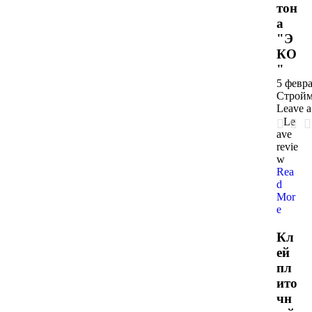
тон
а
"Э
КО
"
5 февра
Стройм
Leave 
Le
ave
revie
w
Rea
d
Mor
e
Кл
ей
пл
ито
чн