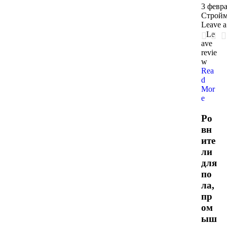
3 февра
Стройм
Leave 
Le
ave
revie
w
Rea
d
Mor
e
Ро
вн
ите
ли
для
по
ла,
пр
ом
ыш