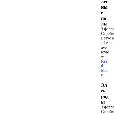
лен
ны
е
по
лы
3 февра
Стройм
Leave 
Le
ave
revie
w
Rea
d
Mor
e
Эл
ект
род
ы
3 февра
Стройм