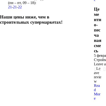
(пн – пт, 09 – 18):
21-21-22
Це
ме
Наши цены ниже, чем в
нтн
строительных супермаркетах!
о-
пес
ча
ная
сме
сь
5 февра
Стройм
Leave 
Le
ave
revie
w
Rea
d
Mor
e