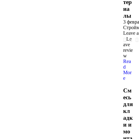
тер
иа
лы
3 февра
Стройм
Leave 
Le
ave
revie
w
Rea
d
Mor
e
См
есь
для
кл
адк
и и
мо
нта