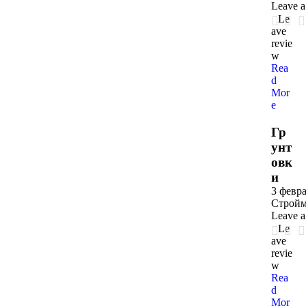
Leave 
Le
ave
revie
w
Rea
d
Mor
e
Гр
унт
овк
и
3 февра
Стройм
Leave 
Le
ave
revie
w
Rea
d
Mor