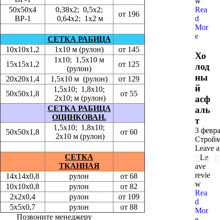
w
50х50х4
0,38х2; 0,5х2;
Rea
от 196
ВР-1
0,64х2; 1х2 м
d
Mor
e
СЕТКА РАБИЦА
10х10х1,2
1х10 м (рулон)
от 145
Хо
1х10; 1,5х10 м
15х15х1,2
от 125
лод
(рулон)
ны
20х20х1,4
1,5х10 м (рулон)
от 129
й
1,5х10; 1,8х10;
50х50х1,8
от 55
2х10; м (рулон)
асф
СЕТКА РАБИЦА
аль
ОЦИНКОВАН.
т
1,5х10; 1,8х10;
3 февра
50х50х1,8
от 60
2х10 м (рулон)
Стройм
Leave 
СЕТКА
Le
ТКАННАЯ
ave
revie
14х14х0,8
рулон
от 68
w
10х10х0,8
рулон
от 82
Rea
2х2х0,4
рулон
от 109
d
5х5х0,7
рулон
от 88
Mor
Позвоните менеджеру
e