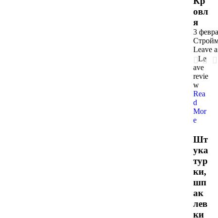
Кр
овл
я
3 февра
Стройм
Leave 
Le
ave
revie
w
Rea
d
Mor
e
Шт
ука
тур
ки,
шп
ак
лев
ки