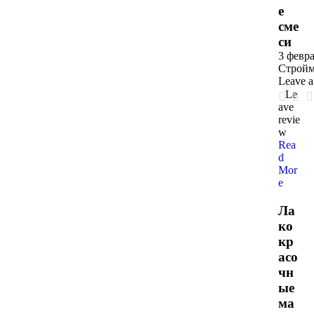
е
сме
си
3 февра
Стройм
Leave 
Le
ave
revie
w
Rea
d
Mor
e
Ла
ко
кр
асо
чн
ые
ма