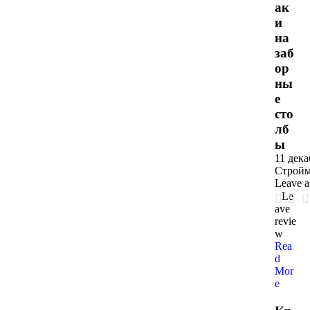
ак
и
на
заб
ор
ны
е
сто
лб
ы
11 дека
Стройм
Leave 
Le
ave
revie
w
Rea
d
Mor
e