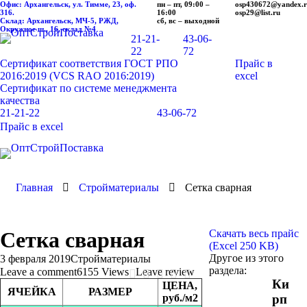
Офис: Архангельск, ул. Тимме, 23, оф.
пн – пт, 09:00 –
osp430672@yandex.
316.
16:00
osp29@list.ru
Склад: Архангельск, МЧ-5, РЖД,
сб, вс – выходной
Окружное ш., 16, склад №4
21-21-
43-06-
22
72
Сертификат соответствия ГОСТ РПО
Прайс в
2016:2019 (VCS RAO 2016:2019)
excel
Сертификат по системе менеджмента
качества
21-21-22
43-06-72
Прайс в excel
Главная
Стройматериалы
Сетка сварная
Сетка сварная
Скачать весь прайс
(Excel 250 KB)
Другое из этого
3 февраля 2019
Стройматериалы
раздела:
Leave a comment
6155 Views
Leave review
Ки
ЦЕНА,
ЯЧЕЙКА
РАЗМЕР
руб./м2
рп