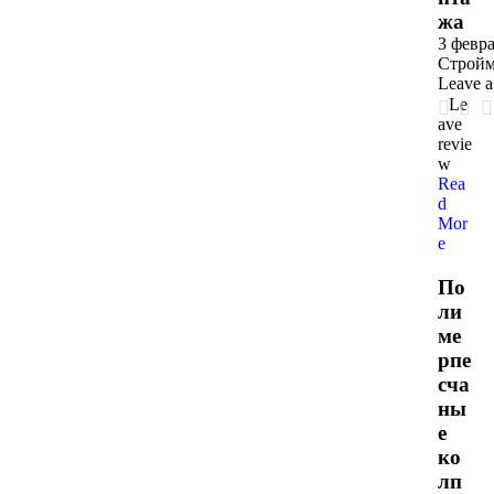
жа
3 февра
Стройм
Leave 
Le
ave
revie
w
Rea
d
Mor
e
По
ли
ме
рпе
сча
ны
е
ко
лп