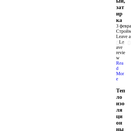
ый,
зат
ир
ка
3 февра
Стройм
Leave 
Le
ave
revie
w
Rea
d
Mor
e
Теп
ло
изо
ля
ци
он
ны